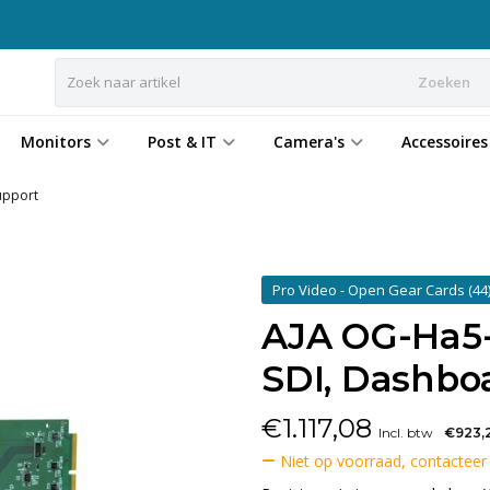
Zoeken
Monitors
Post & IT
Camera's
Accessoires
upport
Pro Video - Open Gear Cards
(44
AJA OG-Ha5-
SDI, Dashbo
€
1.117,08
Incl. btw
€923,
Niet op voorraad, contacteer