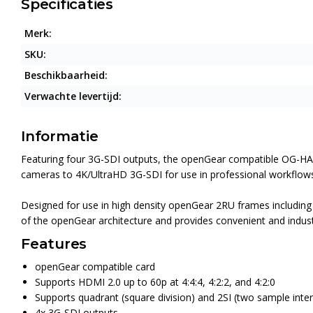
Specificaties
Merk:
SKU:
Beschikbaarheid:
Verwachte levertijd:
Informatie
Featuring four 3G-SDI outputs, the openGear compatible OG-HA5
cameras to 4K/UltraHD 3G-SDI for use in professional workflow
Designed for use in high density openGear 2RU frames includ
of the openGear architecture and provides convenient and indust
Features
openGear compatible card
Supports HDMI 2.0 up to 60p at 4:4:4, 4:2:2, and 4:2:0
Supports quadrant (square division) and 2SI (two sample int
4x 3G-SDI outputs