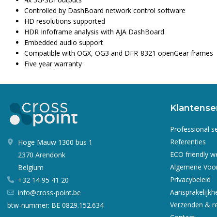
Controlled by DashBoard network control software
HD resolutions supported
HDR Infoframe analysis with AJA DashBoard
Embedded audio support
Compatible with OGX, OG3 and DFR-8321 openGear frames
Five year warranty
Klantense
Professional s
Referenties
Hoge Mauw 1300 bus 1
ECO friendly 
2370 Arendonk
Algemene Voo
Belgium
Privacybeleid
+32 14 95 41 20
Aansprakelijkh
info@cross-point.be
Verzenden & r
btw-nummer: BE 0829.152.634