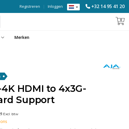
+32 14 95 41 20
Registreren
|
Inloggen
0
Merken
)
4K HDMI to 4x3G-
ard Support
21
Excl. btw
 ons