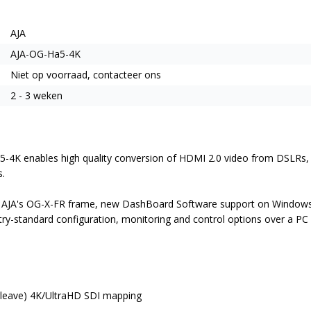
AJA
AJA-OG-Ha5-4K
Niet op voorraad, contacteer ons
2 - 3 weken
-4K enables high quality conversion of HDMI 2.0 video from DSLRs,
s.
ing AJA's OG-X-FR frame, new DashBoard Software support on Windo
ry-standard configuration, monitoring and control options over a PC 
erleave) 4K/UltraHD SDI mapping