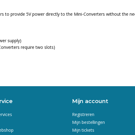
 to provide 5V power directly to the Mini-Converters without the nee
wer supply)
onverters require two slots)
rvice
Mijn account
ervices
Registreren
Mijn bestellingen
webshop
Mijn tickets