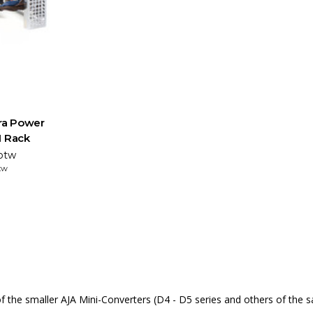
ra Power
M Rack
 btw
tw
he smaller AJA Mini-Converters (D4 - D5 series and others of the sam