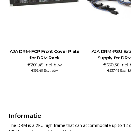
AJA DRM-FCP Front Cover Plate
AJA DRM-PSU Ext
for DRM Rack
Supply for DR
€201,45 Incl. btw
€650,36 Incl.
€166,49 Excl. btw
€537,49 Excl. b
Informatie
The DRM is a 2RU high frame that can accommodate up to 12 of t