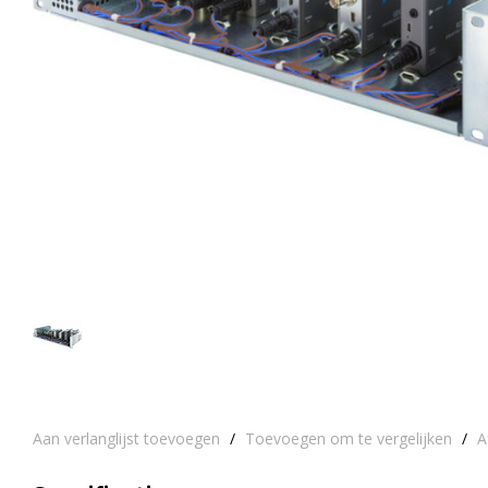
Aan verlanglijst toevoegen
/
Toevoegen om te vergelijken
/
A