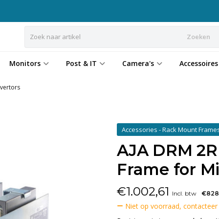
Zoeken
Monitors
Post & IT
Camera's
Accessoires
vertors
Accessories - Rack Mount Frame
AJA DRM 2R
Frame for Mi
€
1.002,61
Incl. btw
€828
Niet op voorraad, contacteer