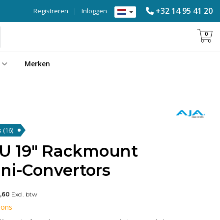
+32 14 95 41 20
Registreren
|
Inloggen
0
Merken
s
(16)
U 19" Rackmount
ni-Convertors
,60
Excl. btw
 ons