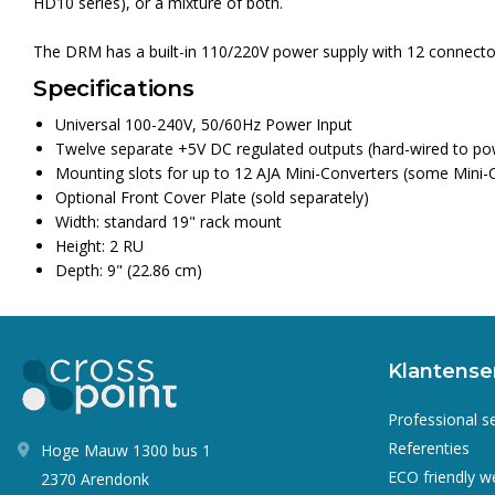
HD10 series), or a mixture of both.
The DRM has a built-in 110/220V power supply with 12 connectors
Specifications
Universal 100-240V, 50/60Hz Power Input
Twelve separate +5V DC regulated outputs (hard-wired to po
Mounting slots for up to 12 AJA Mini-Converters (some Mini-C
Optional Front Cover Plate (sold separately)
Width: standard 19" rack mount
Height: 2 RU
Depth: 9" (22.86 cm)
Klantense
Professional s
Referenties
Hoge Mauw 1300 bus 1
ECO friendly 
2370 Arendonk