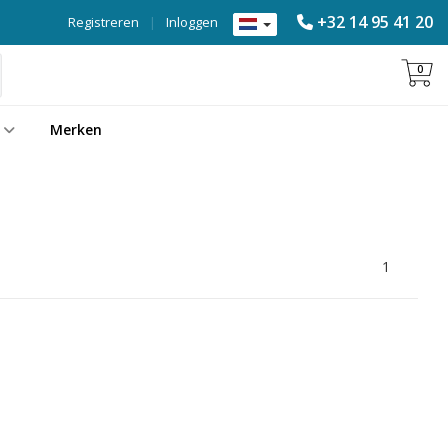
+32 14 95 41 20
Registreren
|
Inloggen
0
Merken
1