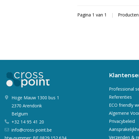
Pagina 1 van 1
|
Producte
Klantense
Professional s
Referenties
Hoge Mauw 1300 bus 1
ECO friendly 
2370 Arendonk
Algemene Voo
Belgium
Privacybeleid
+32 14 95 41 20
Aansprakelijkh
info@cross-point.be
Verzenden & r
btw-nummer: BE 0829.152.634