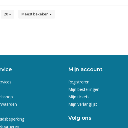
n
20
Meest bekeken
rvice
Mijn account
ervices
Registreren
Mijn bestellingen
webshop
Mijn tickets
rwaarden
Mijn verlanglijst
Volg ons
eidsbeperking
etourneren