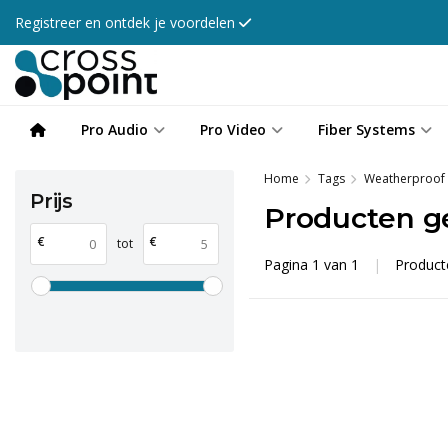
Registreer en ontdek je voordelen
Pro Audio
Pro Video
Fiber Systems
Home
Tags
Weatherproof 
Prijs
Producten g
€
€
tot
Pagina 1 van 1
|
Produc