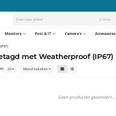
Zoeken
Monitors
Post & IT
Camera's
Accessoires
(IP67)
etagd met Weatherproof (IP67)
ten
20
Meest bekeken
Geen producten gevonden!...