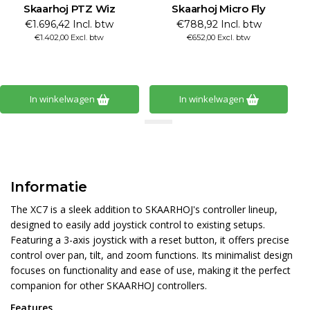
Skaarhoj PTZ Wiz
Skaarhoj Micro Fly
€1.696,42 Incl. btw
€788,92 Incl. btw
€1.402,00 Excl. btw
€652,00 Excl. btw
In winkelwagen
In winkelwagen
Informatie
The XC7 is a sleek addition to SKAARHOJ's controller lineup,
designed to easily add joystick control to existing setups.
Featuring a 3-axis joystick with a reset button, it offers precise
control over pan, tilt, and zoom functions. Its minimalist design
focuses on functionality and ease of use, making it the perfect
companion for other SKAARHOJ controllers.
Features