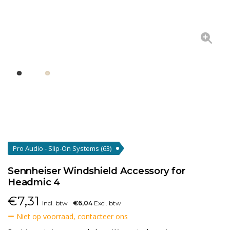
Pro Audio - Slip-On Systems
(63)
Sennheiser Windshield Accessory for
Headmic 4
€
7,31
Incl. btw
€6,04
Excl. btw
Niet op voorraad, contacteer ons