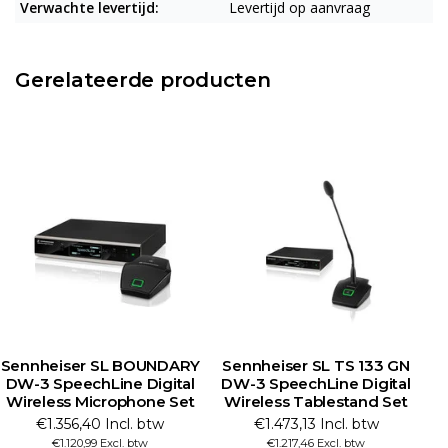
Verwachte levertijd:
Levertijd op aanvraag
Gerelateerde producten
Sennheiser SL BOUNDARY
Sennheiser SL TS 133 GN
Se
DW-3 SpeechLine Digital
DW-3 SpeechLine Digital
D
Wireless Microphone Set
Wireless Tablestand Set
€1.356,40 Incl. btw
€1.473,13 Incl. btw
€1.120,99 Excl. btw
€1.217,46 Excl. btw