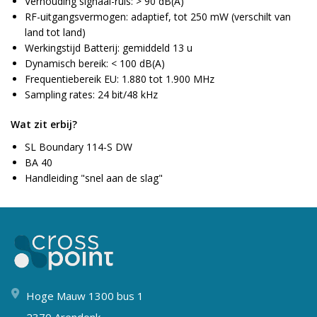
Verhouding signaal-ruis: > 90 dB(A)
RF-uitgangsvermogen: adaptief, tot 250 mW (verschilt van
land tot land)
Werkingstijd Batterij: gemiddeld 13 u
Dynamisch bereik: < 100 dB(A)
Frequentiebereik EU: 1.880 tot 1.900 MHz
Sampling rates: 24 bit/48 kHz
Wat zit erbij?
SL Boundary 114-S DW
BA 40
Handleiding "snel aan de slag"
Hoge Mauw 1300 bus 1
2370 Arendonk