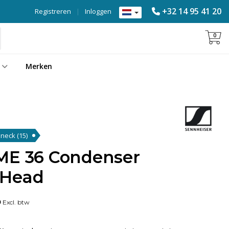
+32 14 95 41 20
Registreren
|
Inloggen
0
Merken
eneck
(15)
ME 36 Condenser
 Head
9
Excl. btw