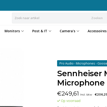
Zoeken
Monitors
Post & IT
Camera's
Accessoires
Pro Audio - Microphones - Goos
Sennheiser 
Microphone
€
249,61
Incl. btw
€206,2
Op voorraad