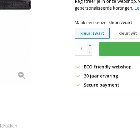
Registreer je in onze webshop. 
gepersonaliseerde kortingen.
Le
Maak een keuze:
kleur: zwart
kleur: zwart
kleur: wit
+
-
ECO friendly webshop
30 jaar ervaring
Secure payment
fdrukken