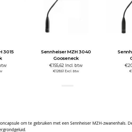
H 3015
Sennheiser MZH 3040
Sennh
k
Gooseneck
 btw
€155,62 Incl. btw
€20
tw
€128,61 Excl. btw
€
ncapsule om te gebruiken met een Sennheiser MZH-zwanenhals. Deze
ergrondgeluid.