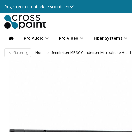
Registreer en ontdek je voordelen
Pro Audio
Pro Video
Fiber Systems
Ga terug
Home
Sennheiser ME 36 Condenser Microphone Head