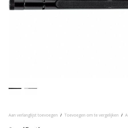
Aan verlanglijst toevoegen
/
Toevoegen om te vergelijken
/
A