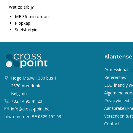
Wat zit erbij?
ME 36-microfoon
Plopkap
Snelstartgids
Klantense
Professional s
Referenties
Hoge Mauw 1300 bus 1
ECO friendly 
2370 Arendonk
Algemene Voo
Belgium
Privacybeleid
+32 14 95 41 20
Aansprakelijkh
info@cross-point.be
Verzenden & r
btw-nummer: BE 0829.152.634
Contact