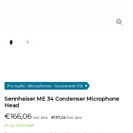
Pro Audio - Microphones - Gooseneck
(15)
Sennheiser ME 34 Condenser Microphone
Head
€
166,06
Incl. btw
€137,24
Excl. btw
Op voorraad