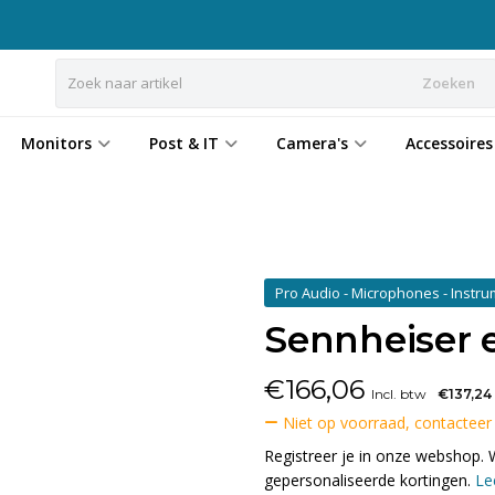
Zoeken
Monitors
Post & IT
Camera's
Accessoires
Pro Audio - Microphones - Instr
Sennheiser 
€
166,06
Incl. btw
€137,24
Niet op voorraad, contacteer
Registreer je in onze webshop. 
gepersonaliseerde kortingen.
Le