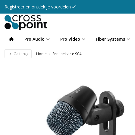
Registreer en ontdek je voordelen
Pro Audio
Pro Video
Fiber Systems
Ga terug
Home
Sennheiser e 904