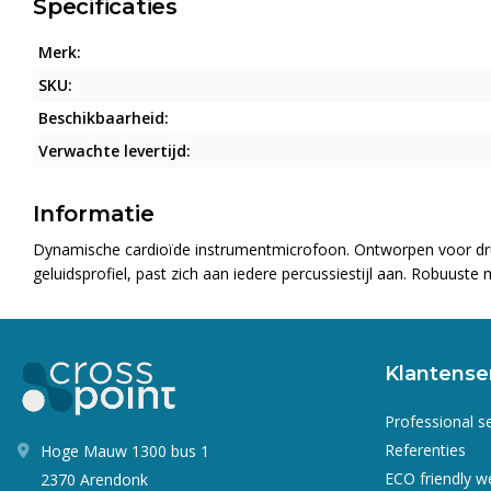
Specificaties
Merk:
SKU:
Beschikbaarheid:
Verwachte levertijd:
Informatie
Dynamische cardioïde instrumentmicrofoon. Ontworpen voor dr
geluidsprofiel, past zich aan iedere percussiestijl aan. Robuuste 
Klantense
Professional s
Referenties
Hoge Mauw 1300 bus 1
ECO friendly 
2370 Arendonk