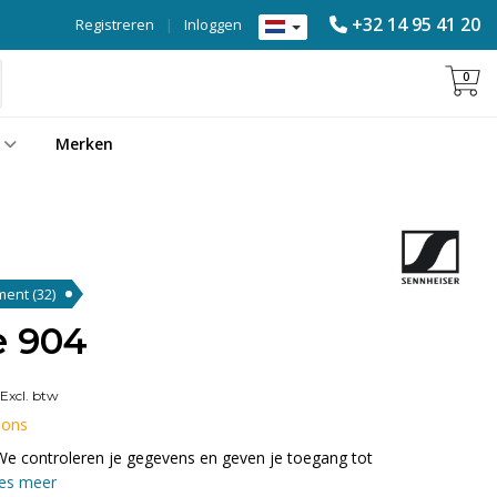
+32 14 95 41 20
Registreren
|
Inloggen
0
Merken
ument
(32)
e 904
Excl. btw
 ons
We controleren je gegevens en geven je toegang tot
es meer