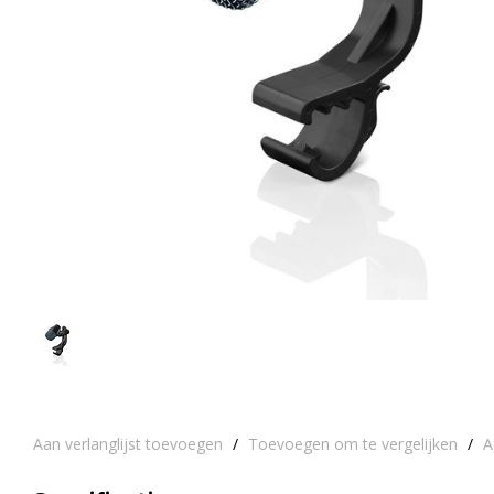
Aan verlanglijst toevoegen
/
Toevoegen om te vergelijken
/
A