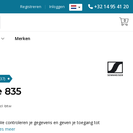
+32 14 95 41 20
Registreren
|
Inloggen
0
Merken
(37)
e 835
cl. btw
We controleren je gegevens en geven je toegang tot
es meer