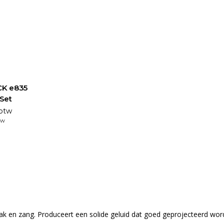
CK e835
Set
 btw
tw
 en zang. Produceert een solide geluid dat goed geprojecteerd wor