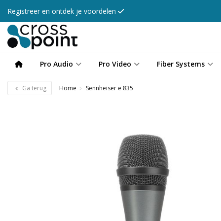
Registreer en ontdek je voordelen
Pro Audio
Pro Video
Fiber Systems
Ga terug
Home
Sennheiser e 835