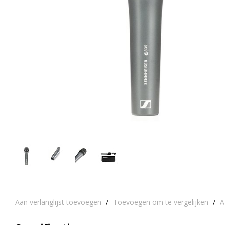
Aan verlanglijst toevoegen
/
Toevoegen om te vergelijken
/
A