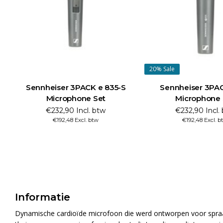
20%
Sale
Sennheiser 3PACK e 835-S
Sennheiser 3PA
Microphone Set
Microphone 
€232,90 Incl. btw
€232,90 Incl.
€192,48 Excl. btw
€192,48 Excl. b
Informatie
Dynamische cardioïde microfoon die werd ontworpen voor spraak