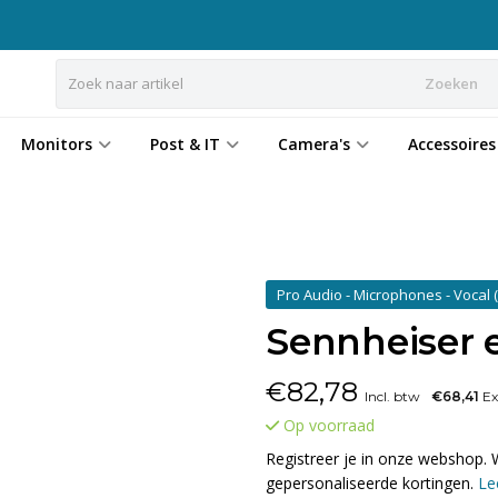
Zoeken
Monitors
Post & IT
Camera's
Accessoires
Pro Audio - Microphones - Vocal
Sennheiser 
€
82,78
Incl. btw
€68,41
Ex
Op voorraad
Registreer je in onze webshop. 
gepersonaliseerde kortingen.
Le