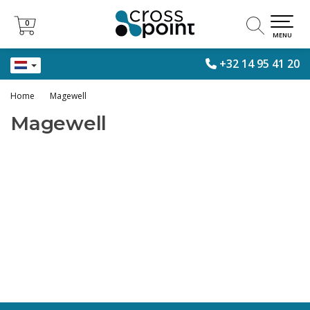
0
0
MENU
+32 14 95 41 20
Home
Magewell
Magewell