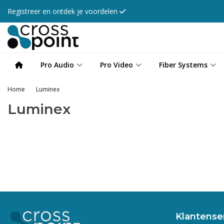
Registreer en ontdek je voordelen
Pro Audio
Pro Video
Fiber Systems
Home
Luminex
Luminex
Klantense