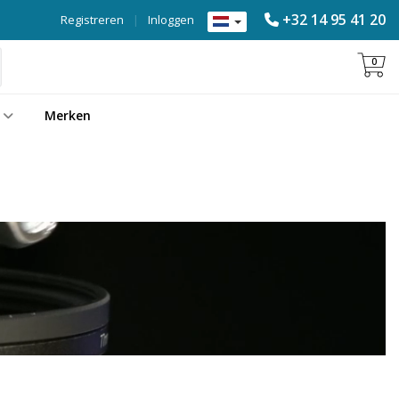
+32 14 95 41 20
Registreren
|
Inloggen
0
Merken