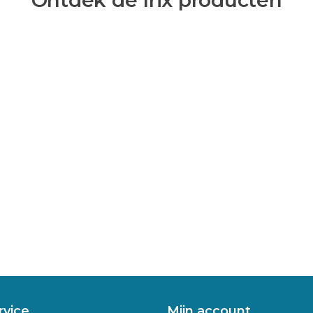
Ontdek de Irix producten
rvice
Mijn account