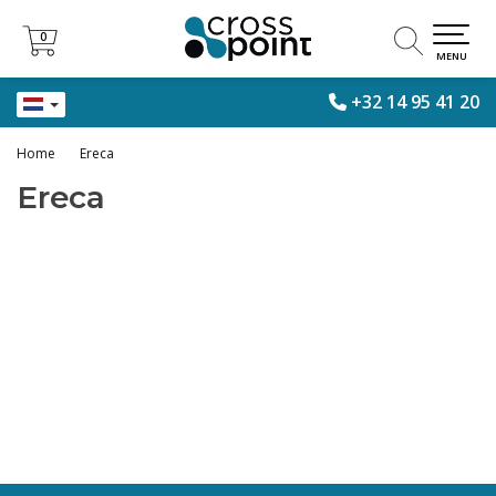
0
0
MENU
+32 14 95 41 20
Home
Ereca
Ereca