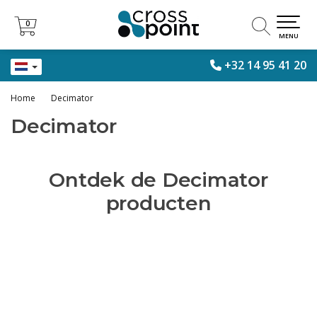
0
0
MENU
+32 14 95 41 20
Home
Decimator
Decimator
Ontdek de Decimator
producten