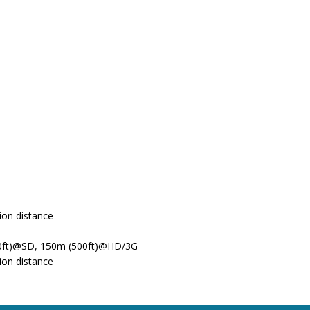
ion distance
000ft)@SD, 150m (500ft)@HD/3G
ion distance