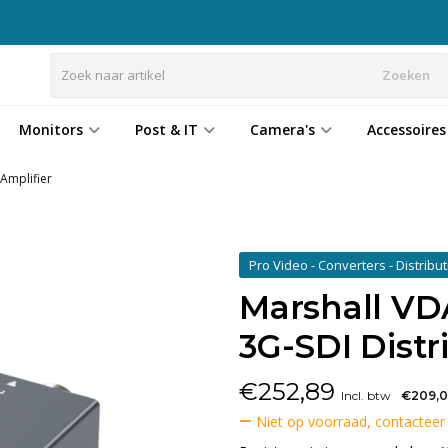
Zoeken
Monitors
Post & IT
Camera's
Accessoires
Amplifier
Pro Video - Converters - Distrib
Marshall VD
3G-SDI Distr
€
252,89
Incl. btw
€209,
Niet op voorraad, contacteer