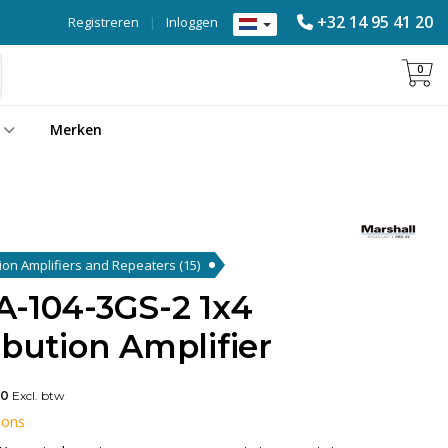
+32 14 95 41 20
Registreren
|
Inloggen
0
Merken
ution Amplifiers and Repeaters
(15)
A-104-3GS-2 1x4
ibution Amplifier
00
Excl. btw
 ons