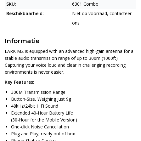
SKU:
6301 Combo
Beschikbaarheid:
Niet op voorraad, contacteer
ons
Informatie
LARK M2 is equipped with an advanced high-gain antenna for a
stable audio transmission range of up to 300m (1000ft).
Capturing your voice loud and clear in challenging recording
environments is never easier.
Key Features:
300M Transmission Range
Button-Size, Weighing Just 9g
48kHz/24bit HiFi Sound
Extended 40-Hour Battery Life
(30-Hour for the Mobile Version)
One-click Noise Cancellation
Plug and Play, ready out of box.
Phone Shutter Control