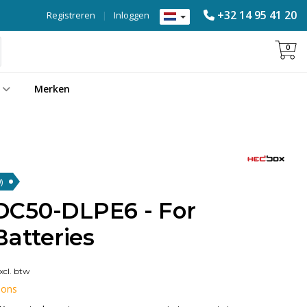
+32 14 95 41 20
Registreren
|
Inloggen
0
Merken
)
DC50-DLPE6 - For
Batteries
xcl. btw
 ons