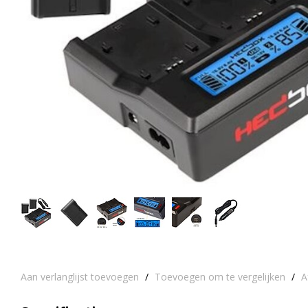
Aan verlanglijst toevoegen
/
Toevoegen om te vergelijken
/
A