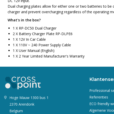
DC 12V input.
Dual charging plates allow for either one or two batteries to be 
charger and prevent overcharging regardless of the operating mod
What's in the box?
1 X RP-DC50 Dual Charger
2 X Battery Charger Plate RP-DLPE6
1 X 12V In Car Cable
1 X 110V ~ 240 Power Supply Cable
1 X User Manual (English)
1 X 2 Year Limited Manufacturer's Warranty
Klantense
Professional s
Referenties
Hoge Mauw 1300 bus 1
ECO friendly 
2370 Arendonk
Algemene Voo
Belgium