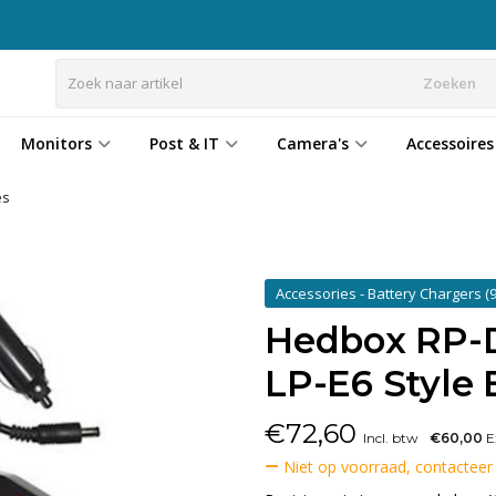
Zoeken
Monitors
Post & IT
Camera's
Accessoires
es
Accessories - Battery Chargers
(9
Hedbox RP-
LP-E6 Style 
€
72,60
Incl. btw
€60,00
E
Niet op voorraad, contacteer