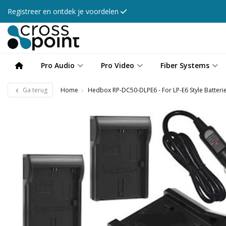
Registreer en ontdek je voordelen
Pro Audio
Pro Video
Fiber Systems
Ga terug
Home
Hedbox RP-DC50-DLPE6 - For LP-E6 Style Batteri