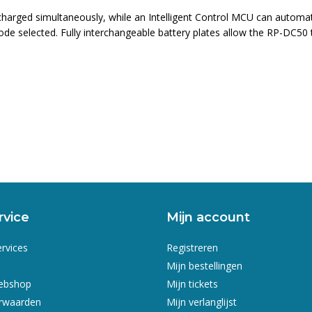
charged simultaneously, while an Intelligent Control MCU can automatic
e selected. Fully interchangeable battery plates allow the RP-DC50 to
rvice
Mijn account
ervices
Registreren
Mijn bestellingen
webshop
Mijn tickets
rwaarden
Mijn verlanglijst