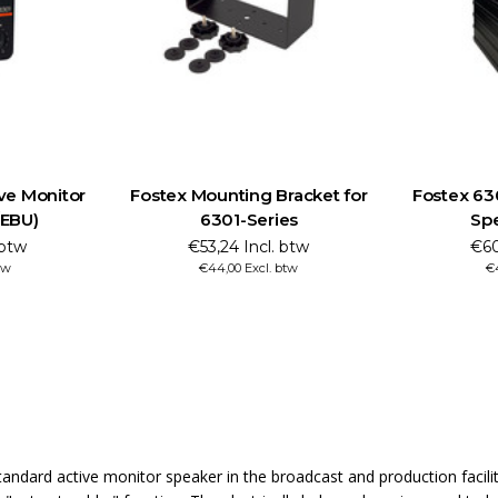
ve Monitor
Fostex Mounting Bracket for
Fostex 63
/EBU)
6301-Series
Spe
 btw
€53,24 Incl. btw
€60
tw
€44,00 Excl. btw
€
ndard active monitor speaker in the broadcast and production facili