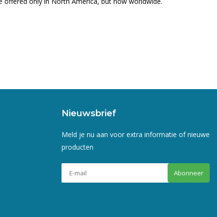
 be offered only in North America, but now worldwide.
Nieuwsbrief
Meld je nu aan voor extra informatie of nieuwe
producten
Abonneer