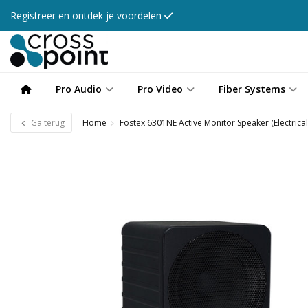
Registreer en ontdek je voordelen
Pro Audio
Pro Video
Fiber Systems
Ga terug
Home
Fostex 6301NE Active Monitor Speaker (Electrical