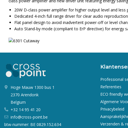
class power amplifier and new driver unit featuring energy saving
20W D-class power amplifier for higher output level and les
Dedicated 4-inch full range driver for clear audio reproduction
Flat panel design to avoid inadvertent power-off or level cha
Auto Stand-by mode (compliant to ErP directive) for energy s
Klantense
Professional s
Referenties
Hoge Mauw 1300 bus 1
ECO friendly 
2370 Arendonk
Algemene Voo
Belgium
Privacybeleid
+32 14 95 41 20
Aansprakelijkh
info@cross-point.be
Verzenden & r
btw-nummer: BE 0829.152.634