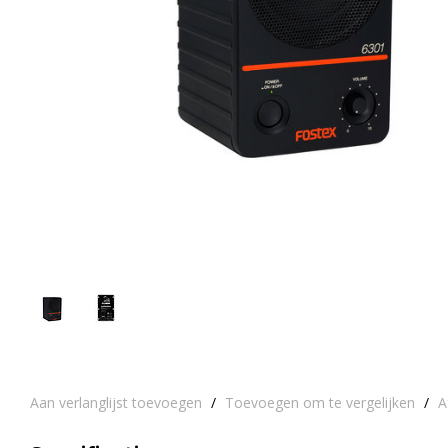
Aan verlanglijst toevoegen
/
Toevoegen om te vergelijken
/
A