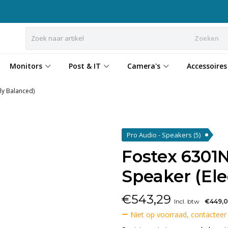
Zoeken
Monitors
Post & IT
Camera's
Accessoires
ly Balanced)
Pro Audio - Speakers
(5)
Fostex 6301N
Speaker (Ele
€
543,29
Incl. btw
€449,
Niet op voorraad, contacteer