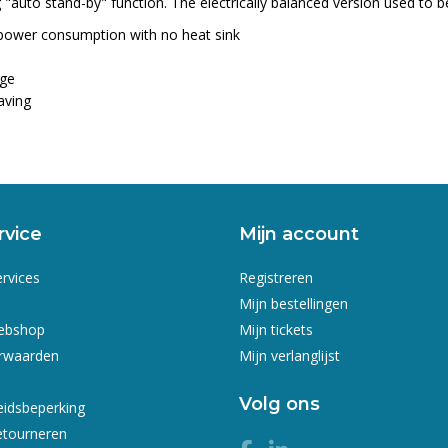
 "auto stand-by" function. The electrically balanced version used to
s power consumption with no heat sink
nge
aving
rvice
Mijn account
ervices
Registreren
Mijn bestellingen
webshop
Mijn tickets
rwaarden
Mijn verlanglijst
Volg ons
eidsbeperking
etourneren