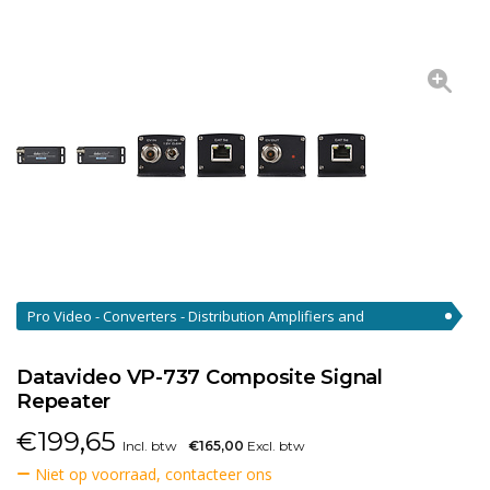
Pro Video - Converters - Distribution Amplifiers and
Repeaters
(15)
Datavideo VP-737 Composite Signal
Repeater
€
199,65
Incl. btw
€165,00
Excl. btw
Niet op voorraad, contacteer ons