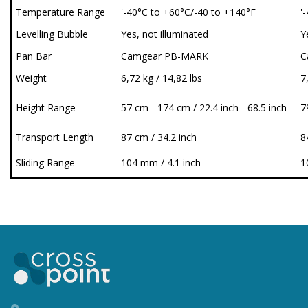
Temperature Range
'-40°C to +60°C/-40 to +140°F
'
Levelling Bubble
Yes, not illuminated
Y
Pan Bar
Camgear PB-MARK
C
Weight
6,72 kg / 14,82 lbs
7
Height Range
57 cm - 174 cm / 22.4 inch - 68.5 inch
7
Transport Length
87 cm / 34.2 inch
8
Sliding Range
104 mm / 4.1 inch
1