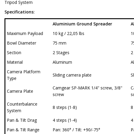
Tripod System
Specifications:
Aluminium Ground Spreader
A
Maximum Payload
10 kg / 22,05 lbs
1
Bowl Diameter
75 mm
7
Section
2 Stages
2
Material
Aluminum
A
Camera Platform
Sliding camera plate
S
Type
Camgear SP-MARK 1/4" screw, 3/8"
C
Camera Plate
screw
s
Counterbalance
8 steps (1-8)
8
System
Pan & Tilt Drag
4 steps (1-4)
4
Pan & Tilt Range
Pan: 360° / Tilt: +90/-75°
P