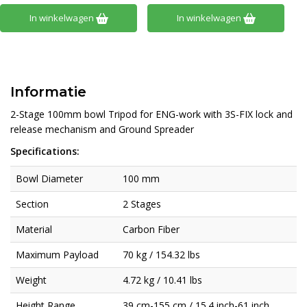
In winkelwagen
In winkelwagen
Informatie
2-Stage 100mm bowl Tripod for ENG-work with 3S-FIX lock and
release mechanism and Ground Spreader
Specifications:
Bowl Diameter
100 mm
Section
2 Stages
Material
Carbon Fiber
Maximum Payload
70 kg / 154.32 lbs
Weight
4.72 kg / 10.41 lbs
Height Range
39 cm-155 cm / 15.4 inch-61 inch