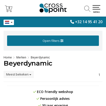
0
0
MENU
+32 14 95 41 20
Open filters
Home
Merken
Beyerdynamic
Beyerdynamic
Meest bekeken
1
ECO friendly webshop
Persoonlijk advies
30 jaar ervaring