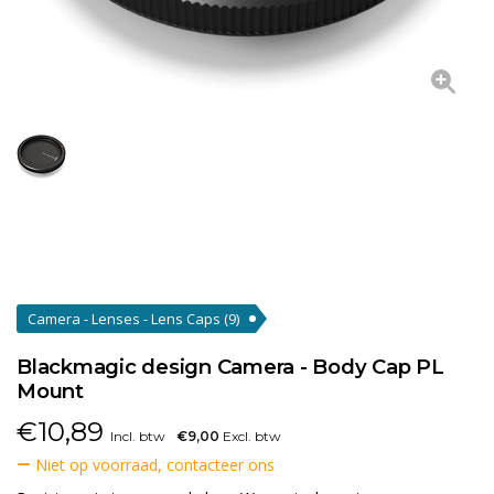
Camera - Lenses - Lens Caps
(9)
Blackmagic design Camera - Body Cap PL
Mount
€
10,89
Incl. btw
€9,00
Excl. btw
Niet op voorraad, contacteer ons