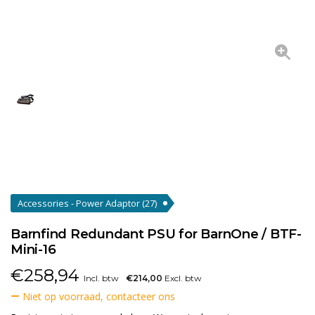
Accessories - Power Adaptor
(27)
Barnfind Redundant PSU for BarnOne / BTF-
Mini-16
€
258,94
Incl. btw
€214,00
Excl. btw
Niet op voorraad, contacteer ons