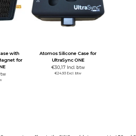
Case with
Atomos Silicone Case for
agnet for
UltraSync ONE
ONE
€30,17 Incl. btw
€24,93 Excl. btw
btw
tw