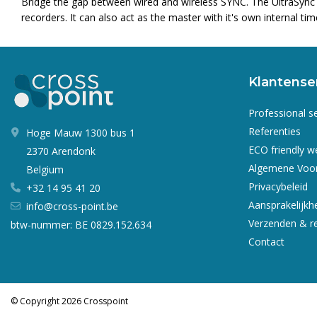
Bridge the gap between wired and wireless SYNC. The UltraSync
recorders. It can also act as the master with it's own internal 
Klantense
Professional s
Referenties
Hoge Mauw 1300 bus 1
ECO friendly 
2370 Arendonk
Algemene Voo
Belgium
Privacybeleid
+32 14 95 41 20
Aansprakelijkh
info@cross-point.be
Verzenden & r
btw-nummer: BE 0829.152.634
Contact
© Copyright 2026 Crosspoint