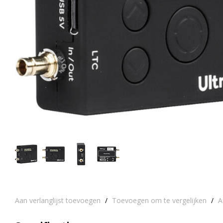
Aan verlanglijst toevoegen
/
Toevoegen om te vergelijken
/
A