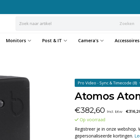
Zoeken
Monitors
Post & IT
Camera's
Accessoires
Pro Video - Sync & Timecode
(8)
Atomos Atom
€
382,60
Incl. btw
€316,2
Op voorraad
Registreer je in onze webshop. 
gepersonaliseerde kortingen.
Le