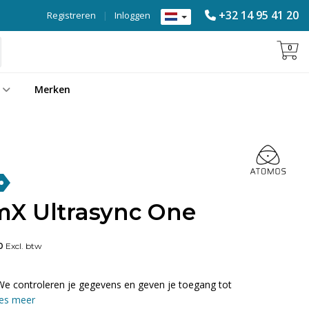
+32 14 95 41 20
Registreren
|
Inloggen
0
Merken
X Ultrasync One
0
Excl. btw
We controleren je gegevens en geven je toegang tot
es meer