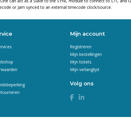
 One can act as a Slave to the SYNC module to connect to LTC and 
timecode or Jam synced to an external timecode clock/source.
rvice
Mijn account
ervices
Registreren
Mijn bestellingen
webshop
Mijn tickets
rwaarden
Mijn verlanglijst
Volg ons
eidsbeperking
etourneren