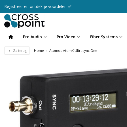
Registreer en ontdek je voordelen
Pro Audio
Pro Video
Fiber Systems
Ga terug
Home
Atomos AtomX Ultrasync One