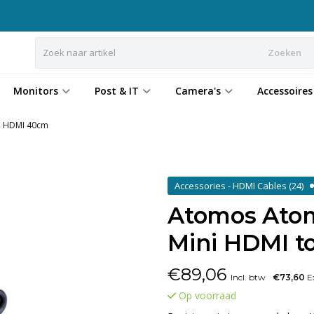
Zoeken
Monitors
Post & IT
Camera's
Accessoires
ll HDMI 40cm
Accessories - HDMI Cables
(24)
Atomos Atom
Mini HDMI t
€
89,06
Incl. btw
€73,60
Ex
Op voorraad