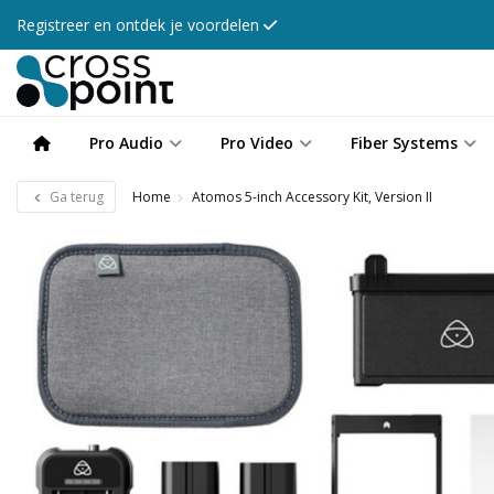
Registreer en ontdek je voordelen
Pro Audio
Pro Video
Fiber Systems
Ga terug
Home
Atomos 5-inch Accessory Kit, Version II