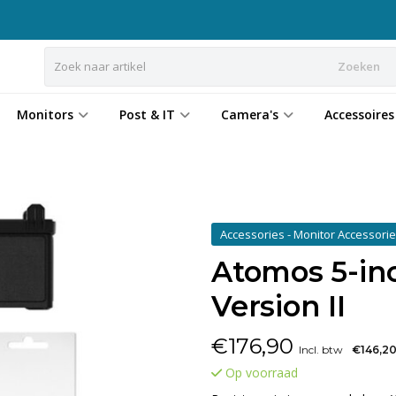
Zoeken
Monitors
Post & IT
Camera's
Accessoires
Accessories - Monitor Accessori
Atomos 5-inc
Version II
€
176,90
Incl. btw
€146,2
Op voorraad