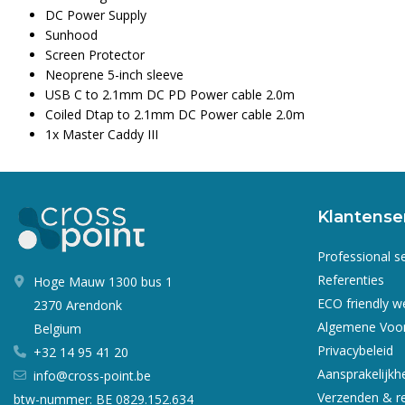
DC Power Supply
Sunhood
Screen Protector
Neoprene 5-inch sleeve
USB C to 2.1mm DC PD Power cable 2.0m
Coiled Dtap to 2.1mm DC Power cable 2.0m
1x Master Caddy III
Klantense
Professional s
Referenties
Hoge Mauw 1300 bus 1
ECO friendly 
2370 Arendonk
Algemene Voo
Belgium
Privacybeleid
+32 14 95 41 20
Aansprakelijkh
info@cross-point.be
Verzenden & r
btw-nummer: BE 0829.152.634