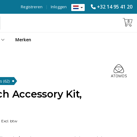
+32 14 95 41 20
Registreren
|
Inloggen
0
Merken
es
(62)
h Accessory Kit,
0
Excl. btw