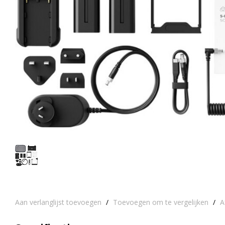
Aan verlanglijst toevoegen
/
Toevoegen om te vergelijken
/
A