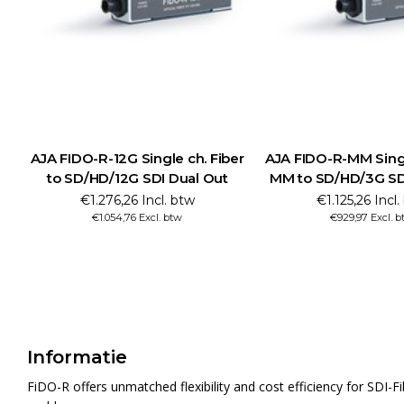
AJA FIDO-R-12G Single ch. Fiber
AJA FIDO-R-MM Singl
to SD/HD/12G SDI Dual Out
MM to SD/HD/3G SD
€1.276,26 Incl. btw
€1.125,26 Incl.
€1.054,76 Excl. btw
€929,97 Excl. b
Informatie
FiDO-R offers unmatched flexibility and cost efficiency for SDI-Fi