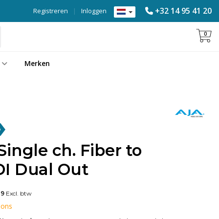
+32 14 95 41 20
Registreren
|
Inloggen
0
Merken
ingle ch. Fiber to
I Dual Out
29
Excl. btw
 ons