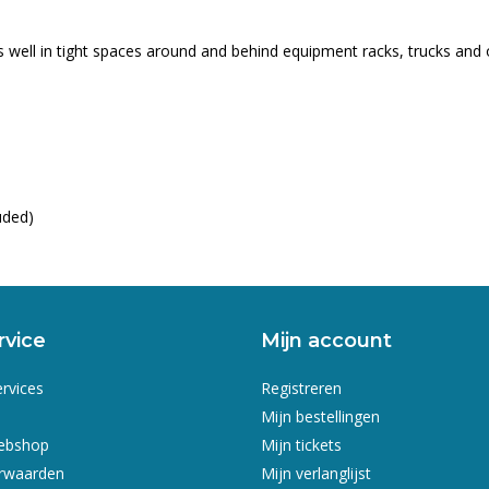
s well in tight spaces around and behind equipment racks, trucks and
uded)
rvice
Mijn account
ervices
Registreren
Mijn bestellingen
webshop
Mijn tickets
rwaarden
Mijn verlanglijst