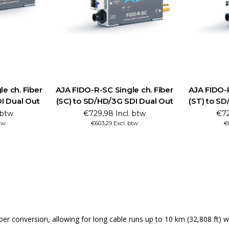
e ch. Fiber
AJA FIDO-R-SC Single ch. Fiber
AJA FIDO-R
I Dual Out
(SC) to SD/HD/3G SDI Dual Out
(ST) to S
 btw
€729,98 Incl. btw
€72
tw
€603,29 Excl. btw
€
ber conversion, allowing for long cable runs up to 10 km (32,808 ft) wit