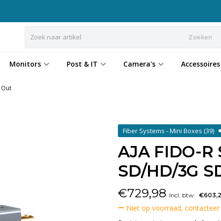
Zoeken
Monitors
Post & IT
Camera's
Accessoires
l Out
Fiber Systems - Mini Boxes
(39)
AJA FIDO-R S
SD/HD/3G SD
€
729,98
Incl. btw
€603,
Niet op voorraad, contacteer