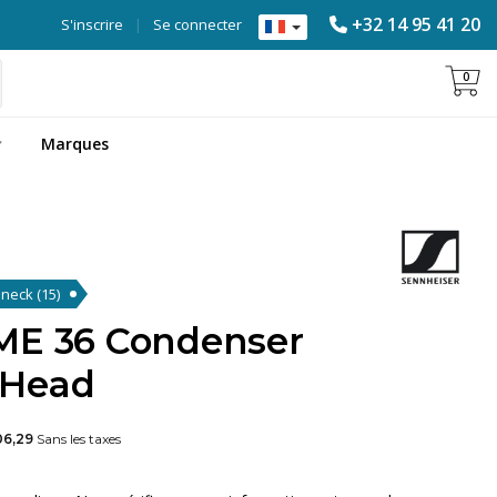
+32 14 95 41 20
S'inscrire
|
Se connecter
0
Marques
eneck
(15)
ME 36 Condenser
 Head
6,29
Sans les taxes