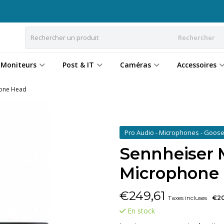
Rechercher
Moniteurs
Post & IT
Caméras
Accessoires
hone Head
Pro Audio - Microphones - Goos
Sennheiser 
Microphone
€
249,61
Taxes incluses
€20
En stock