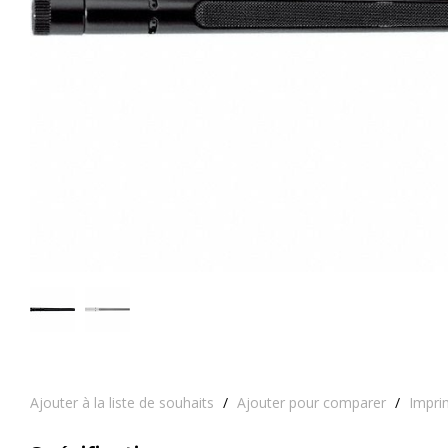
Ajouter à la liste de souhaits
/
Ajouter pour comparer
/
Impri