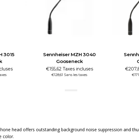
H 3015
Sennheiser MZH 3040
Sennh
k
Gooseneck
cluses
€155,62 Taxes incluses
€207,8
taxes
€128,61 Sans les taxes
€171
hone head offers outstanding background noise suppression and thus
e color.