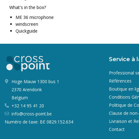
What's in the box?
ME 36 microphone
windscreen
Quickguide
Service à l
Professional s
Références
Hoge Mauw 1300 bus 1
Boutique en li
2370 Arendonk
Conditions Gén
Belgium
Politique de Co
+32 14 95 41 20
Clause de non-
info@cross-point.be
Livraison et R
Numéro de taxe: BE 0829.152.634
Contact