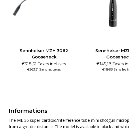
Sennheiser MZH 3062
Sennheiser MZ
Gooseneck
Goosenec
€318,61 Taxes incluses
€145,18 Taxes in
€263,31 Sans les taxes
€119,98 Sans les 
Informations
The ME 36 super-cardioid/interference tube mini shotgun microp
from a greater distance. The model is available in black and whit