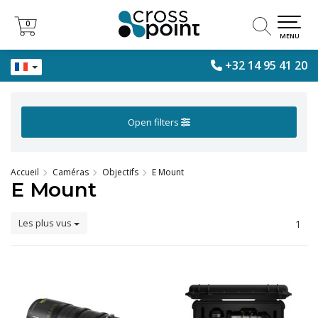
0
0
MENU
+32 14 95 41 20
Open filters
Accueil
Caméras
Objectifs
E Mount
E Mount
Les plus vus
1