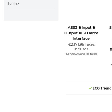
Sonifex
AES3 8 Input 8
S
Output XLR Dante
Interface
€2.171,95 Taxes
incluses
R
€1.795,00 Sans les taxes
ECO friend