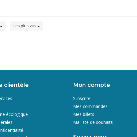
Les plus vus
a clientèle
Mon compte
ervices
S'inscrire
Mes commandes
gne écologique
Mes billets
érales
Ma liste de souhaits
nfidentialité