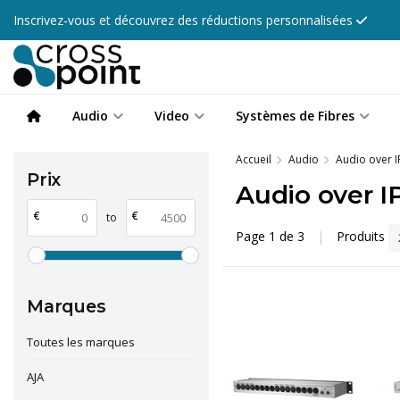
Inscrivez-vous et découvrez des réductions personnalisées
Audio
Video
Systèmes de Fibres
Accueil
Audio
Audio over I
Prix
Audio over I
€
€
to
Page 1 de 3
|
Produits
Marques
Toutes les marques
AJA