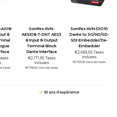
-AIO8-
Sonifex AVN-
Sonifex AVN-DIO10
put 8
AESIO8-T-DNT AES3
Dante to 3G/HD/SD-
minal
8 Input 8 Output
SDI Embedder/De-
logue
Terminal Block
Embedder
rface
Dante Interface
€2.063,05 Taxes
incluses
Taxes
€2.171,95 Taxes
€1.705,00 Sans les taxes
s
incluses
es taxes
€1.795,00 Sans les taxes
30 ans d'expérience