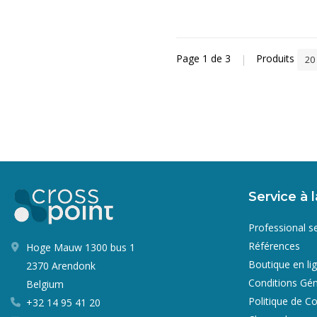
Page 1 de 3
|
Produits
20
Service à l
Professional s
Références
Hoge Mauw 1300 bus 1
Boutique en li
2370 Arendonk
Conditions Gén
Belgium
Politique de Co
+32 14 95 41 20