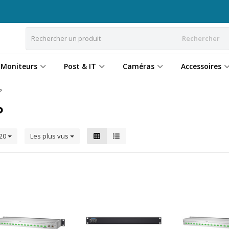
Rechercher
Moniteurs
Post & IT
Caméras
Accessoires
P
P
20
Les plus vus