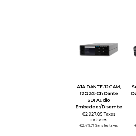
AJA DANTE-12GAM,
S
12G 32-Ch Dante
D
SDI Audio
Embedder/Disembedder
€2.927,85 Taxes
incluses
€2.419,71 Sans les taxes