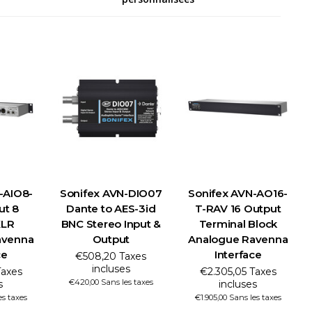
-AIO8-
Sonifex AVN-DIO07
Sonifex AVN-AO16-
ut 8
Dante to AES-3id
T-RAV 16 Output
XLR
BNC Stereo Input &
Terminal Block
avenna
Output
Analogue Ravenna
ce
Interface
€508,20 Taxes
incluses
Taxes
€2.305,05 Taxes
€420,00 Sans les taxes
s
incluses
es taxes
€1.905,00 Sans les taxes