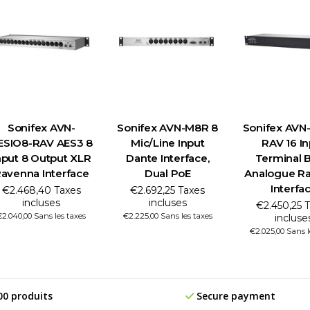
Sonifex AVN-
Sonifex AVN-M8R 8
Sonifex AVN-
ESIO8-RAV AES3 8
Mic/Line Input
RAV 16 In
nput 8 Output XLR
Dante Interface,
Terminal 
avenna Interface
Dual PoE
Analogue R
Interfa
€2.468,40 Taxes
€2.692,25 Taxes
incluses
incluses
€2.450,25 
€2.040,00 Sans les taxes
€2.225,00 Sans les taxes
incluse
€2.025,00 Sans l
00 produits
Secure payment