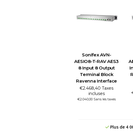
Sonifex AVN-
AESIO8-T-RAV AES3
A
8 Input 8 Output
I
Terminal Block
R
Ravenna Interface
€2.468,40 Taxes
incluses
€2.040,00 Sans les taxes
Plus de 4 0