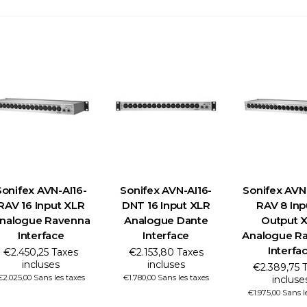
Sonifex AVN-AI16-
Sonifex AVN-AI16-
Sonifex AVN
RAV 16 Input XLR
DNT 16 Input XLR
RAV 8 Inp
nalogue Ravenna
Analogue Dante
Output 
Interface
Interface
Analogue R
Interfa
€2.450,25 Taxes
€2.153,80 Taxes
incluses
incluses
€2.389,75 
€2.025,00 Sans les taxes
€1.780,00 Sans les taxes
incluse
€1.975,00 Sans l