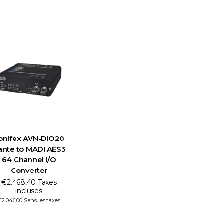
onifex AVN-DIO20
ante to MADI AES3
64 Channel I/O
Converter
€2.468,40 Taxes
incluses
€2.040,00 Sans les taxes