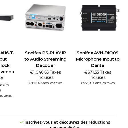
AI16-T-
Sonifex PS-PLAY IP
Sonifex AVN-DIO09
put
to Audio Streaming
Microphone Input to
Block
Decoder
Dante
avenna
€1.046,65 Taxes
€671,55 Taxes
incluses
incluses
ce
€865,00 Sans les taxes
€555,00 Sans les taxes
Taxes
s
es taxes
Inscrivez-vous et découvrez des réductions
personnalisées