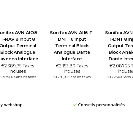
onifex AVN-AIO8-
Sonifex AVN-AI16-T-
Sonifex AVN
T-RAV 8 Input 8
DNT 16 Input
T-DNT 8 In
Output Terminal
Terminal Block
Output Ter
Block Analogue
Analogue Dante
Block Ana
avenna Interface
Interface
Dante Inte
€2.389,75 Taxes
€2.153,80 Taxes
€2.087,25 
incluses
incluses
incluse
€1.975,00 Sans les taxes
€1.780,00 Sans les taxes
€1.725,00 Sans l
ly webshop
Conseils personnalisés