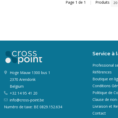
Page 1 de 1
|
Produits
20
Service à l
Professional s
Références
Hoge Mauw 1300 bus 1
Boutique en li
2370 Arendonk
Conditions Gén
Belgium
Politique de Co
+32 14 95 41 20
Clause de non-
info@cross-point.be
Livraison et R
Numéro de taxe: BE 0829.152.634
Contact