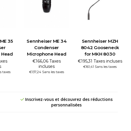
 ME 35
Sennheiser ME 34
Sennheiser MZH
ser
Condenser
8042 Gooseneck
 Head
Microphone Head
for MKH 8030
axes
€166,06 Taxes
€195,31 Taxes incluses
s
incluses
€161,41 Sans les taxes
s taxes
€137,24 Sans les taxes
Inscrivez-vous et découvrez des réductions
personnalisées