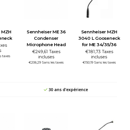
r MZH
Sennheiser ME 36
Sennheiser MZH
eneck
Condenser
3040 L Gooseneck
Microphone Head
for ME 34/35/36
axes
s
€249,61 Taxes
€181,73 Taxes
s taxes
incluses
incluses
€206,29 Sans les taxes
€150,19 Sans les taxes
30 ans d'expérience