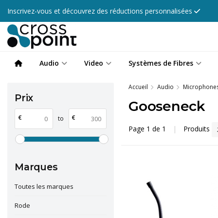
Inscrivez-vous et découvrez des réductions personnalisées
Audio
Video
Systèmes de Fibres
Accueil
Audio
Microphone
Prix
Gooseneck
€
€
to
Page 1 de 1
|
Produits
Marques
Toutes les marques
Rode