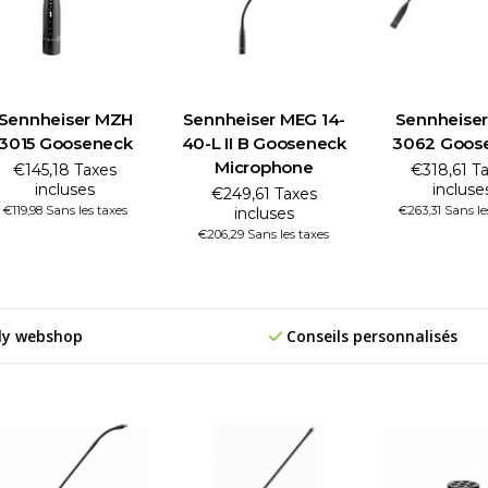
Sennheiser MZH
Sennheiser MEG 14-
Sennheise
3015 Gooseneck
40-L II B Gooseneck
3062 Goos
Microphone
€145,18 Taxes
€318,61 T
incluses
incluse
€249,61 Taxes
€119,98 Sans les taxes
€263,31 Sans le
incluses
€206,29 Sans les taxes
ly webshop
Conseils personnalisés