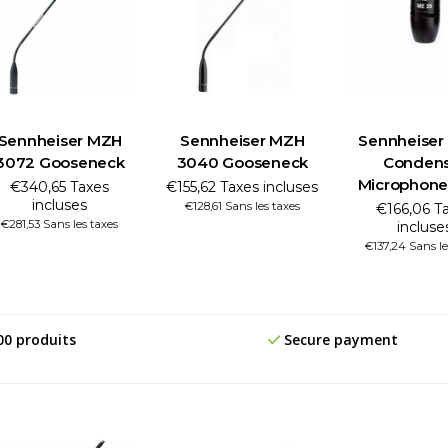
Sennheiser MZH
Sennheiser MZH
Sennheiser
3072 Gooseneck
3040 Gooseneck
Conden
Microphone
€340,65 Taxes
€155,62 Taxes incluses
incluses
€128,61 Sans les taxes
€166,06 T
€281,53 Sans les taxes
incluse
€137,24 Sans le
00 produits
Secure payment