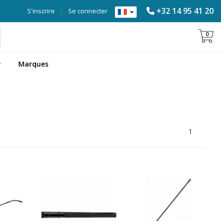
+32 14 95 41 20
S'inscrire
|
Se connecter
0
Marques
1