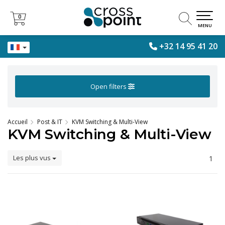
0
0
MENU
+32 14 95 41 20
Open filters
Accueil
Post & IT
KVM Switching & Multi-View
KVM Switching & Multi-View
Les plus vus
1