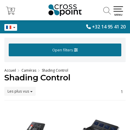
0
0
MENU
+32 14 95 41 20
Open filters
Accueil
Caméras
Shading Control
Shading Control
Les plus vus
1