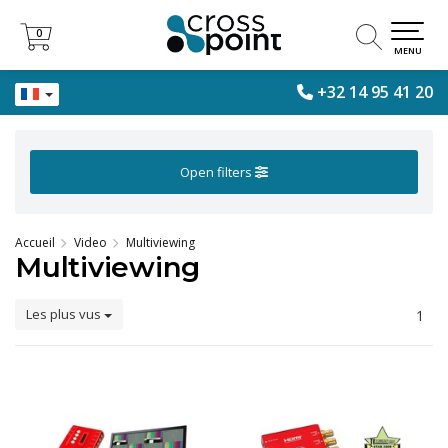
0
0
MENU
+32 14 95 41 20
Open filters
Accueil
Video
Multiviewing
Multiviewing
Les plus vus
1