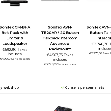
Sonifex CM-BHA
Sonifex AVN-
Sonifex AVN-
Belt Pack with
TB20AR / 20 Button
Button Tal
Limiter &
Talkback Intercom
Interc
Loudspeaker
Advanced,
€2.746,70 
incluse
Rackmount
€592,90 Taxes
€2.270,00 Sans l
incluses
€4.567,75 Taxes
€490,00 Sans les taxes
incluses
€3.775,00 Sans les taxes
ly webshop
Conseils personnalisés