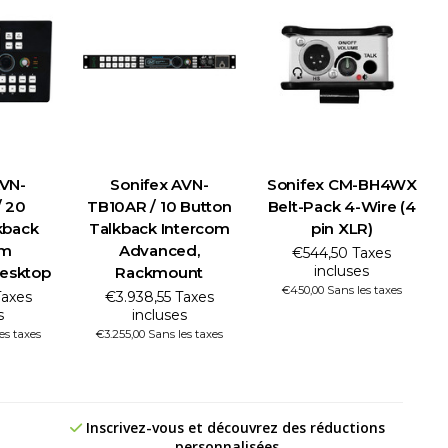
AVN-
Sonifex AVN-
Sonifex CM-BH4WX
 20
TB10AR / 10 Button
Belt-Pack 4-Wire (4
kback
Talkback Intercom
pin XLR)
om
Advanced,
€544,50 Taxes
incluses
esktop
Rackmount
€450,00 Sans les taxes
Taxes
€3.938,55 Taxes
s
incluses
es taxes
€3.255,00 Sans les taxes
Inscrivez-vous et découvrez des réductions
personnalisées