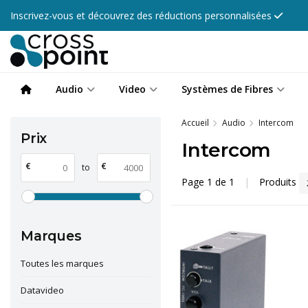
Inscrivez-vous et découvrez des réductions personnalisées
Audio
Video
Systèmes de Fibres
Accueil
Audio
Intercom
Prix
Intercom
€
€
to
Page 1 de 1
|
Produits
Marques
Toutes les marques
Datavideo