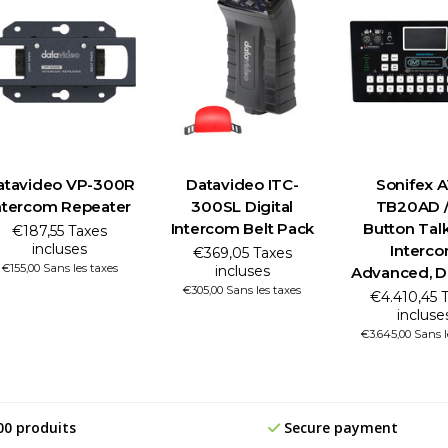
atavideo VP-300R
Datavideo ITC-
Sonifex 
ntercom Repeater
300SL Digital
TB20AD /
Intercom Belt Pack
Button Tal
€187,55 Taxes
incluses
Interc
€369,05 Taxes
€155,00 Sans les taxes
incluses
Advanced, D
€305,00 Sans les taxes
€4.410,45 
incluse
€3.645,00 Sans l
00 produits
Secure payment