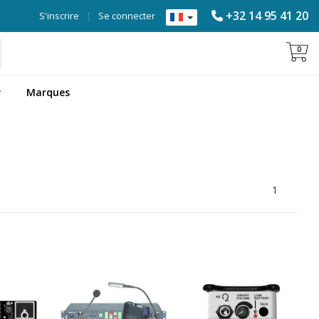
+32 14 95 41 20
S'inscrire
|
Se connecter
0
Marques
1