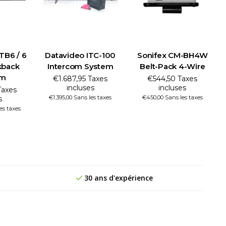
TB6 / 6
Datavideo ITC-100
Sonifex CM-BH4W
kback
Intercom System
Belt-Pack 4-Wire
om
€1.687,95 Taxes
€544,50 Taxes
incluses
incluses
Taxes
€1.395,00 Sans les taxes
€450,00 Sans les taxes
s
es taxes
30 ans d'expérience