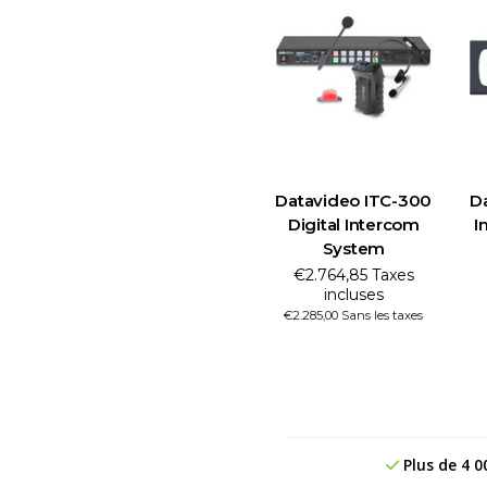
Datavideo ITC-300
D
Digital Intercom
I
System
€2.764,85 Taxes
incluses
€2.285,00 Sans les taxes
Plus de 4 0