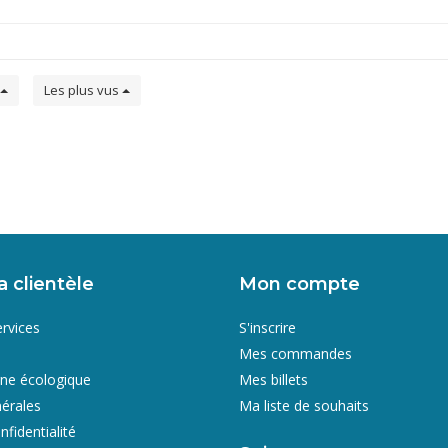
Les plus vus
a clientèle
Mon compte
ervices
S'inscrire
Mes commandes
gne écologique
Mes billets
érales
Ma liste de souhaits
nfidentialité