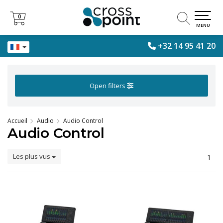
0
0
MENU
+32 14 95 41 20
Open filters
Accueil
Audio
Audio Control
Audio Control
Les plus vus
1