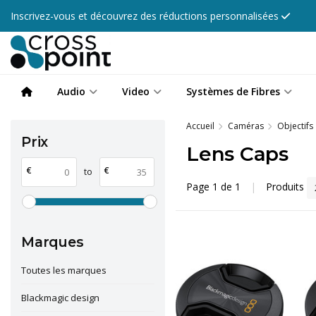
Inscrivez-vous et découvrez des réductions personnalisées
Audio
Video
Systèmes de Fibres
Accueil
Caméras
Objectifs
Prix
Lens Caps
€
€
to
Page 1 de 1
|
Produits
Marques
Toutes les marques
Blackmagic design