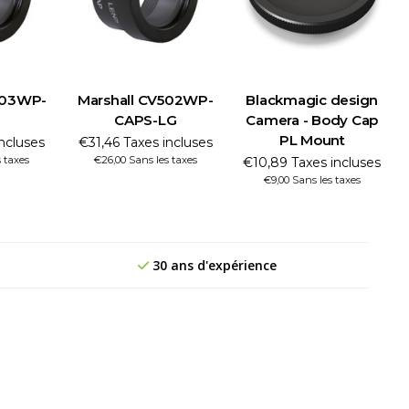
503WP-
Marshall CV502WP-
Blackmagic design
CAPS-LG
Camera - Body Cap
PL Mount
incluses
€31,46 Taxes incluses
s taxes
€26,00 Sans les taxes
€10,89 Taxes incluses
€9,00 Sans les taxes
30 ans d'expérience