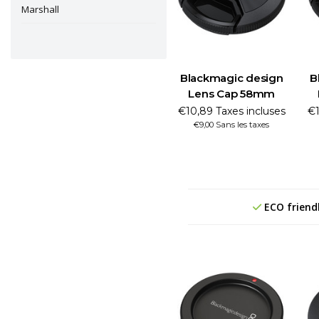
Marshall
Blackmagic design
B
Lens Cap 58mm
€10,89 Taxes incluses
€1
€9,00 Sans les taxes
ECO friend