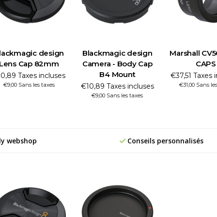
lackmagic design
Blackmagic design
Marshall CV
Lens Cap 82mm
Camera - Body Cap
CAPS
B4 Mount
0,89 Taxes incluses
€37,51 Taxes 
€9,00 Sans les taxes
€31,00 Sans le
€10,89 Taxes incluses
€9,00 Sans les taxes
ly webshop
Conseils personnalisés