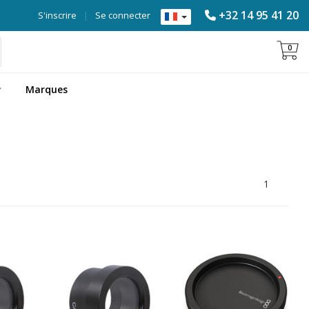
+32 14 95 41 20
S'inscrire
|
Se connecter
0
Marques
1