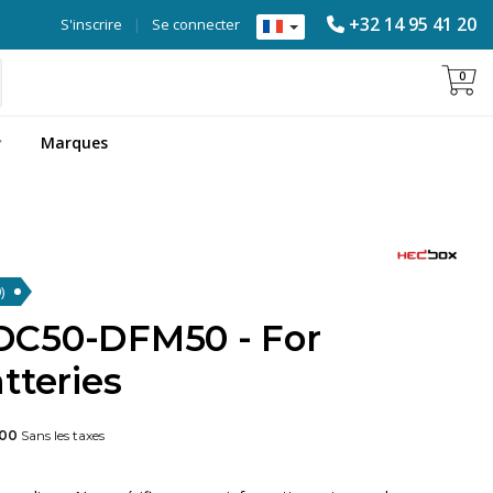
+32 14 95 41 20
S'inscrire
|
Se connecter
0
Marques
)
DC50-DFM50 - For
tteries
00
Sans les taxes