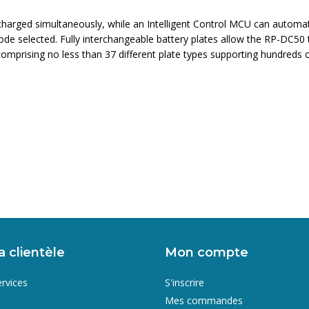
charged simultaneously, while an Intelligent Control MCU can automatic
e selected. Fully interchangeable battery plates allow the RP-DC50 to
prising no less than 37 different plate types supporting hundreds of 
a clientèle
Mon compte
ervices
S'inscrire
Mes commandes