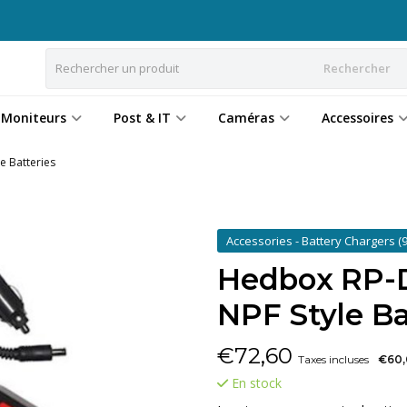
Rechercher
Moniteurs
Post & IT
Caméras
Accessoires
e Batteries
Accessories - Battery Chargers
(9
Hedbox RP-
NPF Style Ba
€
72,60
Taxes incluses
€60,
En stock