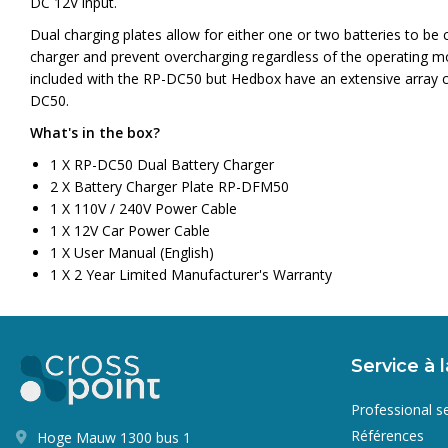
DC 12V input.
Dual charging plates allow for either one or two batteries to be 
charger and prevent overcharging regardless of the operating mod
included with the RP-DC50 but Hedbox have an extensive array com
DC50.
What's in the box?
1 X RP-DC50 Dual Battery Charger
2 X Battery Charger Plate RP-DFM50
1 X 110V / 240V Power Cable
1 X 12V Car Power Cable
1 X User Manual (English)
1 X 2 Year Limited Manufacturer's Warranty
Service à l
Professional s
Références
Hoge Mauw 1300 bus 1