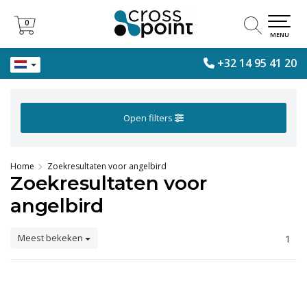
0
0
MENU
+32 14 95 41 20
Open filters
Home
Zoekresultaten voor angelbird
Zoekresultaten voor
angelbird
Meest bekeken
1